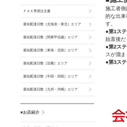
施工者側
ＦＡＸ専用注文書
的な出来
す。
最短配達日数［北海道・東北］エリア
●第1ス
最短配達日数［関東甲信越］エリア
始直後だ
●第2ス
最短配達日数［東海・北陸］エリア
スが溜ま
●第3ス
最短配達日数［近畿］エリア
最短配達日数［中国・四国］エリア
最短配達日数［九州・沖縄］エリア
■お店紹介