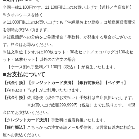
全国一律1,100円です。11,100円以上のお買い上げで【送料／当店負担】
※タオルウエスを除く
※11,000円以上のお買い上げでも「沖縄県および島嶼」は離島運賃実費分
を別途お支払い頂きます。
※複数箇所への分納をご希望場合「手数料」が発生する場合がございま
す。料金はお尋ねください。
※注文単位【タオルは100枚セット・30枚セット／エコバッグは100枚セ
ット・50枚セット】以外のご注文の場合
【ケース割れ手数料／1,100円（税込）】が発生いたします。
■お支払について
【代金引換】【クレジットカード決済】【銀行前振込】
【ペイディ】
Amazon Pay
【
】
がご利用いただけます。
【代金引換】
佐川急便（現金でお支払い）
手数料は
当店
負担いたします。
※お買い上げ総額299,999円（税込）までに限ります。 ※現
金にてお支払いください。
【クレジットカード決済
】手数料は当店負担いたします。
【銀行振込】
こちらからの注文確認メール受信後、３営業日以内に指定口
座へお振込ください。