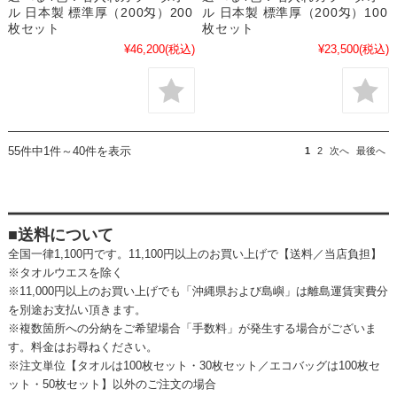
ル 日本製 標準厚（200匁）200
ル 日本製 標準厚（200匁）100
枚セット
枚セット
¥46,200
(税込)
¥23,500
(税込)
55件中1件～40件を表示
1
2
次へ
最後へ
■送料について
全国一律1,100円です。11,100円以上のお買い上げで【送料／当店負担】
※タオルウエスを除く
※11,000円以上のお買い上げでも「沖縄県および島嶼」は離島運賃実費分
を別途お支払い頂きます。
※複数箇所への分納をご希望場合「手数料」が発生する場合がございま
す。料金はお尋ねください。
※注文単位【タオルは100枚セット・30枚セット／エコバッグは100枚セ
ット・50枚セット】以外のご注文の場合