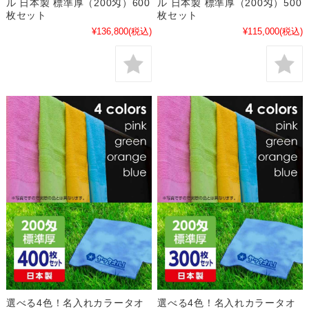
ル 日本製 標準厚（200匁）600
ル 日本製 標準厚（200匁）500
枚セット
枚セット
¥136,800
(税込)
¥115,000
(税込)
選べる4色！名入れカラータオ
選べる4色！名入れカラータオ