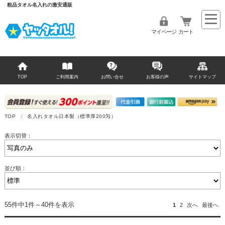
粗品タオル名入れの激安通販
マイページ
カート
TOP
ご利用案内
お問い合せ
お客様の声
サイトマップ
TOP
名入れタオル日本製（標準厚200匁）
表示切替：
並び順：
55件中1件～40件を表示
1
2
次へ
最後へ