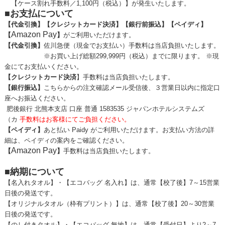
【ケース割れ手数料／1,100円（税込）】が発生いたします。
■お支払について
【代金引換】【クレジットカード決済】【銀行前振込】
【ペイディ】
Amazon Pay
【
】
がご利用いただけます。
【代金引換】
佐川急便（現金でお支払い）
手数料は
当店
負担いたします。
※お買い上げ総額299,999円（税込）までに限ります。 ※現
金にてお支払いください。
【クレジットカード決済
】手数料は当店負担いたします。
【銀行振込】
こちらからの注文確認メール受信後、３営業日以内に指定口
座へお振込ください。
肥後銀行 北熊本支店 口座 普通 1583535 ジャパンホテルシステムズ
（カ
手数料はお客様にてご負担ください。
【ペイディ】
あと払い Paidy がご利用いただけます。お支払い方法の詳
細は、ペイディの案内をご確認ください。
Amazon Pay
【
】
手数料は当店負担いたします。
■納期について
【名入れタオル】・【エコバッグ 名入れ】は、通常【校了後】7～15営業
日後の発送です。
【オリジナルタオル（枠有プリント）】は、通常【校了後】20～30営業
日後の発送です。
【のし付きタオル】・【エコバッグ 無地】は、通常【受付日】より2～7