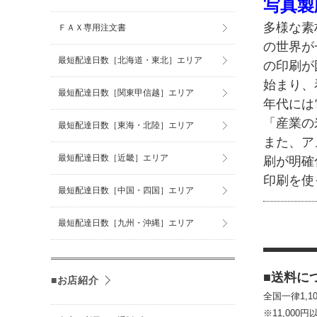
写真製
多様な素
ＦＡＸ専用注文書
の世界が
最短配達日数［北海道・東北］エリア
の印刷が
始まり、
最短配達日数［関東甲信越］エリア
年代には
「産業の
最短配達日数［東海・北陸］エリア
また、ア
最短配達日数［近畿］エリア
刷が明確
印刷を使
最短配達日数［中国・四国］エリア
最短配達日数［九州・沖縄］エリア
■送料に
■お店紹介
全国一律1,
※11,00