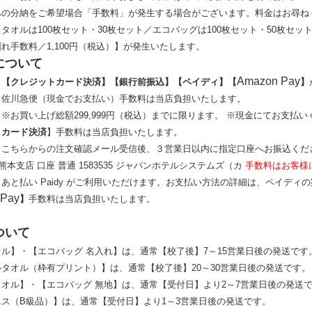
への分納をご希望場合「手数料」が発生する場合がございます。料金はお尋ね
タオルは100枚セット・30枚セット／エコバッグは100枚セット・50枚セッ
手数料／1,100円（税込）】が発生いたします。
について
Amazon Pay
】【クレジットカード決済】【銀行前振込】
【ペイディ】
【
】
】
佐川急便（現金でお支払い）
手数料は
当店
負担いたします。
げ総額299,999円（税込）までに限ります。 ※現金にてお支払い
トカード決済
】手数料は当店負担いたします。
】
こちらからの注文確認メール受信後、３営業日以内に指定口座へお振込くだ
熊本支店 口座 普通 1583535 ジャパンホテルシステムズ（カ
手数料はお客様
】
あと払い Paidy がご利用いただけます。お支払い方法の詳細は、ペイディ
 Pay
】
手数料は当店負担いたします。
ついて
ル】・【エコバッグ 名入れ】は、通常【校了後】7～15営業日後の発送です
タオル（枠有プリント）】は、通常【校了後】20～30営業日後の発送です。
オル】・【エコバッグ 無地】は、通常【受付日】より2～7営業日後の発送
ス（B級品）】は、通常【受付日】より1～3営業日後の発送です。