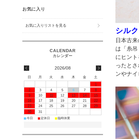
お気に入り
お気に入りリストを見る
シルク
日本古来
は「糸吊
にヒント
ったとさ
2026/08
ンやナイ
日
月
火
水
木
金
土
1
2
3
4
5
6
7
8
9
10
11
12
13
14
15
16
17
18
19
20
21
22
23
24
25
26
27
28
29
30
31
■
■
■
今日
定休日
臨時休業