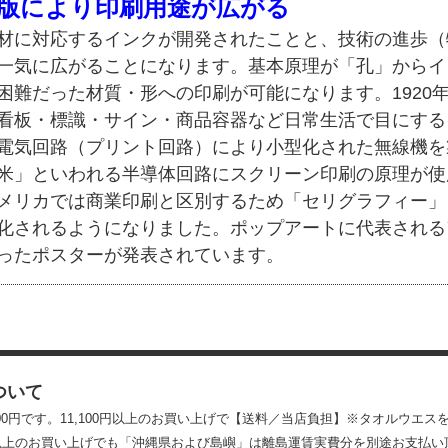
版により印刷用途が広がる
材に対応するインクが開発されたことと、技術の進歩（
一気に広がることになります。基本原理が「孔」からイ
困難だった材質・形への印刷が可能になります。1920
看板・標識・サイン・商品容器など日常生活で目にするも
電気回路（プリント回路）により小型化された無線機を
米」といわれる半導体回路にスクリーン印刷の原理が使
メリカでは商業印刷と区別するため「セリグラフィー」
化されるようになりました。ポップアートに代表される
ったポスターが発表されています。
ついて
100円です。11,100円以上のお買い上げで【送料／当店負担】※タオルウエス
0円以上のお買い上げでも「沖縄県および島嶼」は離島運賃実費分を別途お支払