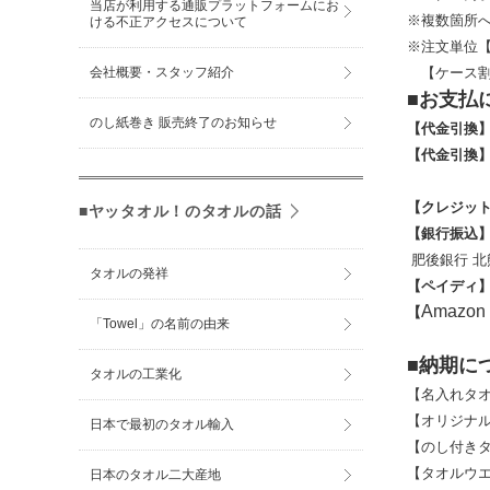
当店が利用する通販プラットフォームにお
※複数箇所
ける不正アクセスについて
※注文単位【
会社概要・スタッフ紹介
【ケース割れ
■お支払
のし紙巻き 販売終了のお知らせ
【代金引換
【代金引換
※お買い上
【クレジッ
■ヤッタオル！のタオルの話
【銀行振込
肥後銀行 北
タオルの発祥
【ペイディ
Amazon
【
「Towel」の名前の由来
■納期に
タオルの工業化
【名入れタオ
【オリジナル
日本で最初のタオル輸入
【のし付きタ
【タオルウエ
日本のタオル二大産地