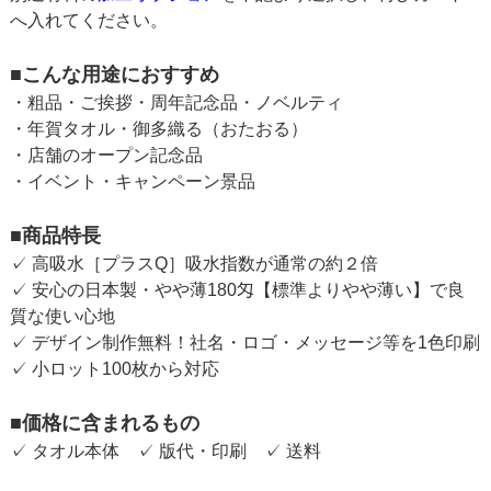
へ入れてください。
■こんな用途におすすめ
・粗品・ご挨拶・周年記念品・ノベルティ
・年賀タオル・御多織る（おたおる）
・店舗のオープン記念品
・イベント・キャンペーン景品
■商品特長
✓ 高吸水［プラスQ］吸水指数が通常の約２倍
✓ 安心の日本製・やや薄180匁【標準よりやや薄い】で良
質な使い心地
✓ デザイン制作無料！社名・ロゴ・メッセージ等を1色印刷
✓ 小ロット100枚から対応
■価格に含まれるもの
✓ タオル本体 ✓ 版代・印刷 ✓ 送料