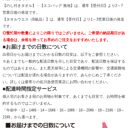
【のし付きタオル】・【エコバッグ 無地】は、通常【受付日】より2～7
営業日後の発送です。
【タオルウエス（B級品）】は、通常【受付日】より1～3営業日後の発送
です。
◎繁忙期や数量によりこの限りではございません。ご希望の納品期日があ
る場合は、余裕を持ってお早めのご注文をおすすめいたします。
■お届けまでの日数について
出荷日からお届けまでにかかる日数の目安は、以下をご参照ください。
※あくまでも一般的な配送日数を示した目安であり、配送日数を保証する
ものではありません。また悪天候等による交通機関の影響や、交通困難地
については配送が遅れる場合がありますので、あらかじめご了承くださ
い。詳しくは最寄りの佐川急便営業店にお問い合わせください。
■配達時間指定サービス
個人宅のお客さま宛のお荷物が対象です。あくまでも目安で、お時間を確
約するものではございません。
「午前中・12～14時・14～16時・16～18時・18～20時・18～21時・19～
21時」から選べます。