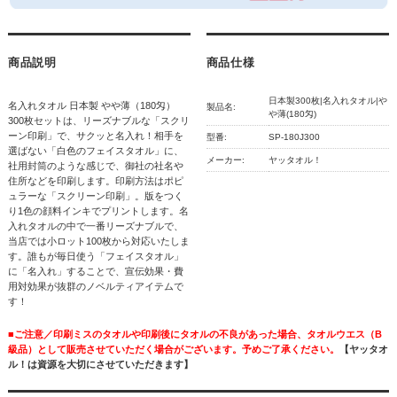
商品説明
商品仕様
日本製300枚|名入れタオル|や
名入れタオル 日本製 やや薄（180匁）
製品名:
や薄(180匁)
300枚セットは、リーズナブルな「スクリ
ーン印刷」で、サクッと名入れ！相手を
型番:
SP-180J300
選ばない「白色のフェイスタオル」に、
メーカー:
ヤッタオル！
社用封筒のような感じで、御社の社名や
住所などを印刷します。印刷方法はポピ
ュラーな「スクリーン印刷」。版をつく
り1色の顔料インキでプリントします。名
入れタオルの中で一番リーズナブルで、
当店では小ロット100枚から対応いたしま
す。誰もが毎日使う「フェイスタオル」
に「名入れ」することで、宣伝効果・費
用対効果が抜群のノベルティアイテムで
す！
■ご注意／印刷ミスのタオルや印刷後にタオルの不良があった場合、タオルウエス（B
級品）として販売させていただく場合がございます。予めご了承ください。
【ヤッタオ
ル！は資源を大切にさせていただきます】