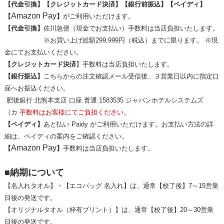
【代金引換】【クレジットカード決済】【銀行前振込】
【ペイディ】
Amazon Pay
【
】
がご利用いただけます。
【代金引換】
佐川急便（現金でお支払い）
手数料は
当店
負担いたします。
※お買い上げ総額299,999円（税込）までに限ります。 ※現
金にてお支払いください。
【クレジットカード決済
】手数料は当店負担いたします。
【銀行振込】
こちらからの注文確認メール受信後、３営業日以内に指定口
座へお振込ください。
肥後銀行 北熊本支店 口座 普通 1583535 ジャパンホテルシステムズ
（カ
手数料はお客様にてご負担ください。
【ペイディ】
あと払い Paidy がご利用いただけます。お支払い方法の詳
細は、ペイディの案内をご確認ください。
Amazon Pay
【
】
手数料は当店負担いたします。
■納期について
【名入れタオル】・【エコバッグ 名入れ】は、通常【校了後】7～15営業
日後の発送です。
【オリジナルタオル（枠有プリント）】は、通常【校了後】20～30営業
日後の発送です。