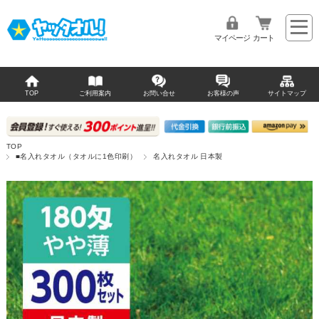
マイページ
カート
TOP
ご利用案内
お問い合せ
お客様の声
サイトマップ
TOP
■名入れタオル（タオルに1色印刷）
名入れタオル 日本製