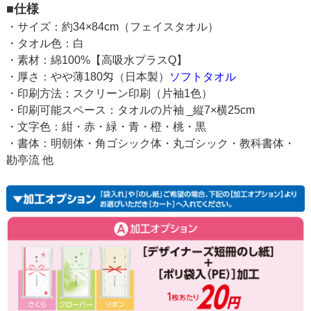
■仕様
・サイズ：約34×84cm（フェイスタオル）
・タオル色：白
・素材：綿100%【高吸水プラスQ】
・厚さ：やや薄180匁（日本製）
ソフトタオル
・印刷方法：スクリーン印刷（片袖1色）
・印刷可能スペース：タオルの片袖 _縦7×横25cm
・文字色：紺・赤・緑・青・橙・桃・黒
・書体：明朝体・角ゴシック体・丸ゴシック・教科書体・
勘亭流 他